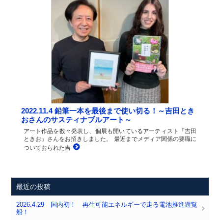
2022.11.4 鉛筆一本を最後まで使い切る！～吉田とき
おさんのサスティナブルアート～
アート作品を数々発表し、個展も開いているアーティスト「吉田
ときお」さんをお招きしました。 最近までメディア関係の要職に
ついておられた吉
最近の投稿
2026.4.29 国内初！ 再生可能エネルギーで走る電池推進遊覧
船！