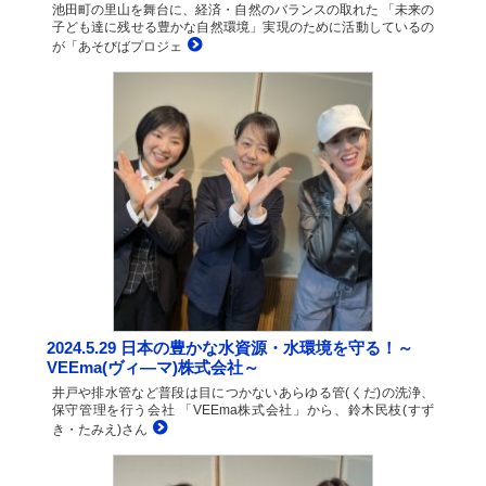
池田町の里山を舞台に、経済・自然のバランスの取れた 「未来の
子ども達に残せる豊かな自然環境」実現のために活動しているの
が「あそびばプロジェ
2024.5.29 日本の豊かな水資源・水環境を守る！～
VEEma(ヴィ―マ)株式会社～
井戸や排水管など普段は目につかないあらゆる管(くだ)の洗浄、
保守管理を行う会社 「VEEma株式会社」から、鈴木民枝(すず
き・たみえ)さん