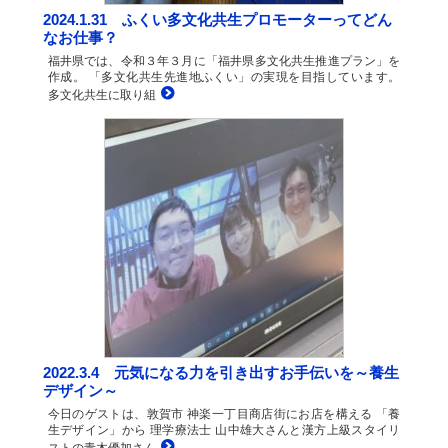
2024.1.31 ふくい多文化共生プロモーターってどん
なお仕事？
福井県では、令和３年３月に「福井県多文化共生推進プラン」を
作成。 「多文化共生先進地ふくい」の実現を目指しています。
多文化共生に取り組
2022.3.4 元気になる力を引き出すお手伝いを～養生
デザイン～
今日のゲストは、敦賀市 神楽一丁目商店街にお店を構える 「養
生デザイン」から 理学療法士 山中雄大さんと漢方上級スタイリ
ストの青木優加さん