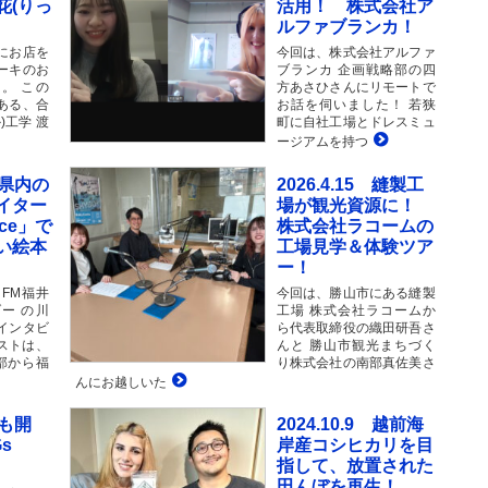
花(りっ
活用！ 株式会社ア
ルファブランカ！
にお店を
今回は、株式会社アルファ
ーキのお
ブランカ 企画戦略部の四
」。 この
方あさひさんにリモートで
ある、合
お話を伺いました！ 若狭
)工学 渡
町に自社工場とドレスミュ
ージアムを持つ
福井県内の
2026.4.15 縫製工
イター
場が観光資源に！
nce」で
株式会社ラコームの
い絵本
工場見学＆体験ツア
ー！
FM福井
今回は、勝山市にある縫製
ダー の川
工場 株式会社ラコームか
インタビ
ら代表取締役の織田研吾さ
ストは、
んと 勝山市観光まちづく
部から福
り株式会社の南部真佐美さ
んにお越しいた
年も開
2024.10.9 越前海
s
岸産コシヒカリを目
指して、放置された
田んぼを再生！