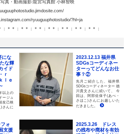
nks！ 写真・動画撮影:龍宮写真館 小林智映
uuguuphotostudio.jimdosite.com/
instagram.com/ryuuguuphotostudio/?hl=ja
＊：＊＊：＊＊：＊＊：＊＊：＊＊：＊＊：＊＊：
不要にな
2023.12.13 福井県
新たな輝
SDGsコーディネー
カイド
ターってどんなお仕
・ｒ
事？②
ｋｌｅ
先月ご紹介した、福井県
～
SDGsコーディネーター 徳
川貴文さんに続いて、 今
年以上の
回は、阿部佐保子(あべ・
ドージュ
さほこ)さんにお越しいた
前友己映
だきました。
)さんに
 シフォ
2025.3.26 ドレス
困支援
の残布や廃材を有効