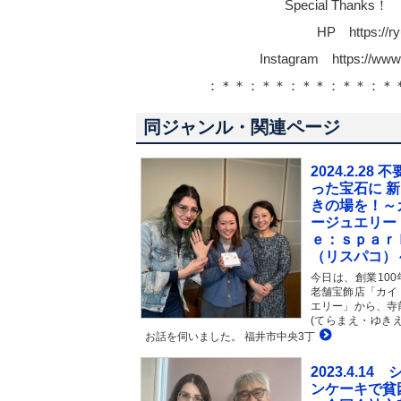
Special Tha
HP https://ry
Instagram https://www.
：＊＊：＊＊：＊＊：＊＊：＊
同ジャンル・関連ページ
2024.2.28 
った宝石に 
きの場を！～
ージュエリー
ｅ：ｓｐａｒ
（リスパコ）
今日は、創業100
老舗宝飾店「カイ
エリー」から、寺
(てらまえ・ゆきえ
お話を伺いました。 福井市中央3丁
2023.4.14
ンケーキで貧