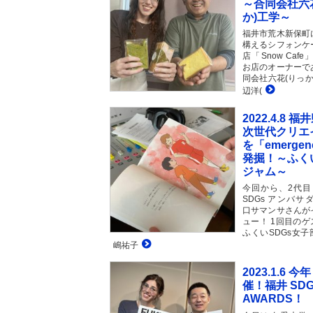
～合同会社六
か)工学～
福井市荒木新保町
構えるシフォンケ
店「Snow Cafe
お店のオーナーで
同会社六花(りっか
辺洋(
2022.4.8 
次世代クリエ
を「emerge
発掘！～ふく
ジャム～
今回から、2代目 
SDGs アンバサ
口サマンサさんが
ュー！ 1回目のゲ
ふくいSDGs女子
嶋祐子
2023.1.6 今
催！福井 SDG
AWARDS！