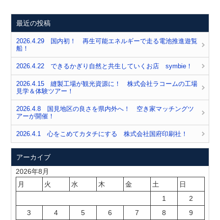
最近の投稿
2026.4.29 国内初！ 再生可能エネルギーで走る電池推進遊覧
船！
2026.4.22 できるかぎり自然と共生していくお店 symbie！
2026.4.15 縫製工場が観光資源に！ 株式会社ラコームの工場
見学＆体験ツアー！
2026.4.8 国見地区の良さを県内外へ！ 空き家マッチングツ
アーが開催！
2026.4.1 心をこめてカタチにする 株式会社国府印刷社！
アーカイブ
2026年8月
月
火
水
木
金
土
日
1
2
3
4
5
6
7
8
9