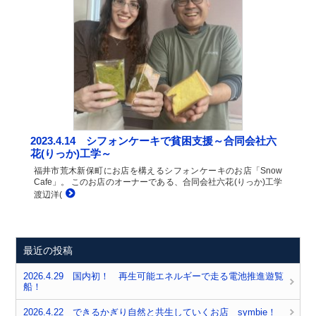
2023.4.14 シフォンケーキで貧困支援～合同会社六
花(りっか)工学～
福井市荒木新保町にお店を構えるシフォンケーキのお店「Snow
Cafe」。 このお店のオーナーである、合同会社六花(りっか)工学
渡辺洋(
最近の投稿
2026.4.29 国内初！ 再生可能エネルギーで走る電池推進遊覧
船！
2026.4.22 できるかぎり自然と共生していくお店 symbie！