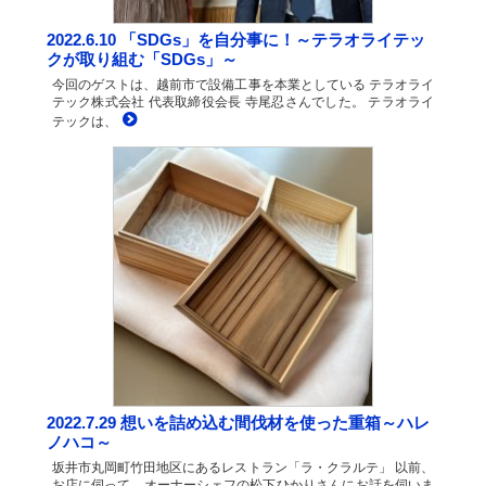
2022.6.10 「SDGs」を自分事に！～テラオライテッ
クが取り組む「SDGs」～
今回のゲストは、越前市で設備工事を本業としている テラオライ
テック株式会社 代表取締役会長 寺尾忍さんでした。 テラオライ
テックは、
2022.7.29 想いを詰め込む間伐材を使った重箱～ハレ
ノハコ～
坂井市丸岡町竹田地区にあるレストラン「ラ・クラルテ」 以前、
お店に伺って、オーナーシェフの松下ひかりさんにお話を伺いま