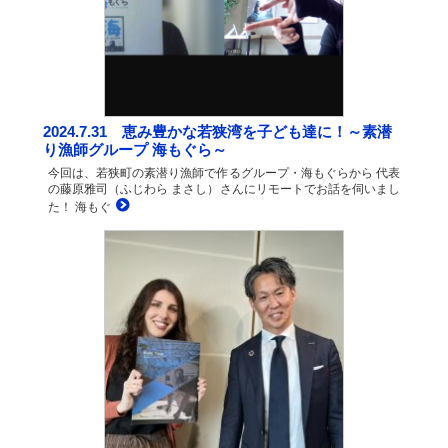
2024.7.31 恵み豊かな若狭湾を子ども達に！～素潜
り漁師グループ 海もぐら～
今回は、若狭町の素潜り漁師で作るグループ・海もぐらから 代表
の藤原雅司（ふじわら まさし）さんにリモートでお話を伺いまし
た！ 海もぐ